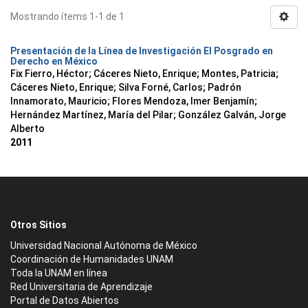
Mostrando ítems 1-1 de 1
Presentación de la Línea de Investigación El Posgrado en
Derecho en México
Fix Fierro, Héctor
;
Cáceres Nieto, Enrique
;
Montes, Patricia
;
Cáceres Nieto, Enrique
;
Silva Forné, Carlos
;
Padrón
Innamorato, Mauricio
;
Flores Mendoza, Imer Benjamín
;
Hernández Martínez, María del Pilar
;
González Galván, Jorge
Alberto
2011
Otros Sitios
Universidad Nacional Autónoma de México
Coordinación de Humanidades UNAM
Toda la UNAM en línea
Red Universitaria de Aprendizaje
Portal de Datos Abiertos