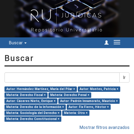
Buscar
Cambiar
navegac
Buscar
Ir
Autor: Hernández Martínez, María del Pilar ×
Autor: Montes, Patricia ×
Materia: Derecho Fiscal ×
Materia: Derecho Penal ×
Autor: Cáceres Nieto, Enrique ×
Autor: Padrón Innamorato, Mauricio ×
Materia: Derecho de la Información ×
Autor: Fix Fierro, Héctor ×
Materia: Sociología del Derecho ×
Materia: Otro ×
Materia: Derecho Constitucional ×
Mostrar filtros avanzados