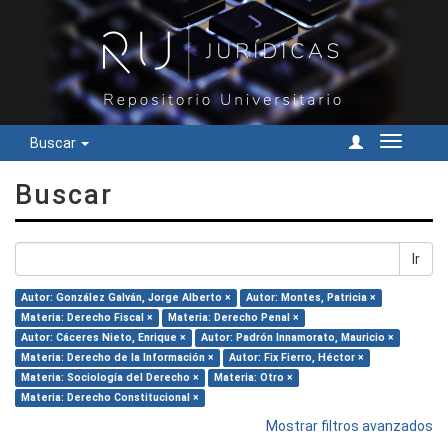
Buscar
Cambiar
navegac
Buscar
Ir
Autor: González Galván, Jorge Alberto ×
Autor: Montes, Patricia ×
Materia: Derecho Fiscal ×
Materia: Derecho Penal ×
Autor: Cáceres Nieto, Enrique ×
Autor: Padrón Innamorato, Mauricio ×
Materia: Derecho de la Información ×
Autor: Fix Fierro, Héctor ×
Materia: Sociología del Derecho ×
Materia: Otro ×
Materia: Derecho Constitucional ×
Mostrar filtros avanzados