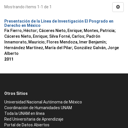
Mostrando ítems 1-1 de 1
Presentación de la Línea de Investigación El Posgrado en
Derecho en México
Fix Fierro, Héctor
;
Cáceres Nieto, Enrique
;
Montes, Patricia
;
Cáceres Nieto, Enrique
;
Silva Forné, Carlos
;
Padrón
Innamorato, Mauricio
;
Flores Mendoza, Imer Benjamín
;
Hernández Martínez, María del Pilar
;
González Galván, Jorge
Alberto
2011
Otros Sitios
Universidad Nacional Autónoma de México
Coordinación de Humanidades UNAM
Toda la UNAM en línea
Red Universitaria de Aprendizaje
Portal de Datos Abiertos