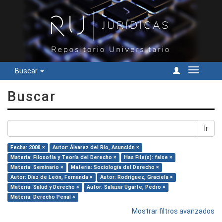
Buscar
Cambiar
navegac
Buscar
Ir
Fecha: 2008 ×
Autor: Álvarez del Río, Asunción ×
Materia: Filosofía y Teoría del Derecho ×
Has File(s): false ×
Materia: Seminario ×
Materia: Sociología del Derecho ×
Autor: Díaz de León, Fernanda ×
Autor: Rodríguez, Graciela ×
Materia: Salud y Derecho ×
Autor: Salazar Ugarte, Pedro ×
Materia: Derecho Penal ×
Mostrar filtros avanzados