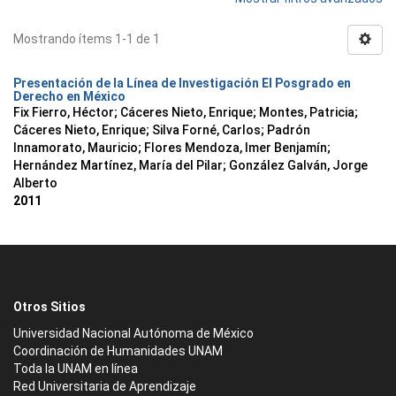
Mostrando ítems 1-1 de 1
Presentación de la Línea de Investigación El Posgrado en
Derecho en México
Fix Fierro, Héctor
;
Cáceres Nieto, Enrique
;
Montes, Patricia
;
Cáceres Nieto, Enrique
;
Silva Forné, Carlos
;
Padrón
Innamorato, Mauricio
;
Flores Mendoza, Imer Benjamín
;
Hernández Martínez, María del Pilar
;
González Galván, Jorge
Alberto
2011
Otros Sitios
Universidad Nacional Autónoma de México
Coordinación de Humanidades UNAM
Toda la UNAM en línea
Red Universitaria de Aprendizaje