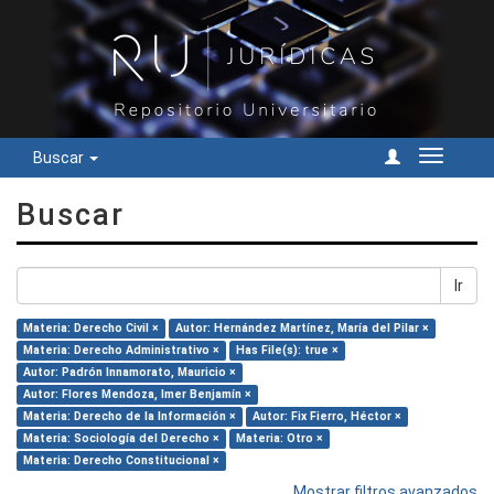
Buscar
Cambiar
navegac
Buscar
Ir
Materia: Derecho Civil ×
Autor: Hernández Martínez, María del Pilar ×
Materia: Derecho Administrativo ×
Has File(s): true ×
Autor: Padrón Innamorato, Mauricio ×
Autor: Flores Mendoza, Imer Benjamín ×
Materia: Derecho de la Información ×
Autor: Fix Fierro, Héctor ×
Materia: Sociología del Derecho ×
Materia: Otro ×
Materia: Derecho Constitucional ×
Mostrar filtros avanzados