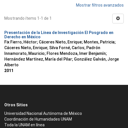
Mostrar filtros avanzados
Mostrando ítems 1-1 de 1
Presentación de la Línea de Investigación El Posgrado en
Derecho en México
Fix Fierro, Héctor
;
Cáceres Nieto, Enrique
;
Montes, Patricia
;
Cáceres Nieto, Enrique
;
Silva Forné, Carlos
;
Padrón
Innamorato, Mauricio
;
Flores Mendoza, Imer Benjamín
;
Hernández Martínez, María del Pilar
;
González Galván, Jorge
Alberto
2011
Otros Sitios
Universidad Nacional Autónoma de México
Coordinación de Humanidades UNAM
Toda la UNAM en línea