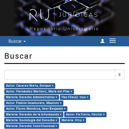
Buscar
Cambiar
navegac
Buscar
Ir
Autor: Cáceres Nieto, Enrique ×
Autor: Hernández Martínez, María del Pilar ×
Materia: Derecho Administrativo ×
Has File(s): true ×
Autor: Padrón Innamorato, Mauricio ×
Autor: Flores Mendoza, Imer Benjamín ×
Materia: Derecho de la Información ×
Autor: Fix Fierro, Héctor ×
Materia: Sociología del Derecho ×
Materia: Otro ×
Materia: Derecho Constitucional ×