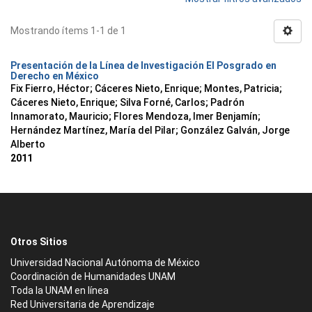
Mostrando ítems 1-1 de 1
Presentación de la Línea de Investigación El Posgrado en
Derecho en México
Fix Fierro, Héctor
;
Cáceres Nieto, Enrique
;
Montes, Patricia
;
Cáceres Nieto, Enrique
;
Silva Forné, Carlos
;
Padrón
Innamorato, Mauricio
;
Flores Mendoza, Imer Benjamín
;
Hernández Martínez, María del Pilar
;
González Galván, Jorge
Alberto
2011
Otros Sitios
Universidad Nacional Autónoma de México
Coordinación de Humanidades UNAM
Toda la UNAM en línea
Red Universitaria de Aprendizaje