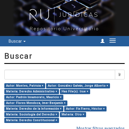
Buscar
Cambiar
navegac
Buscar
Ir
Autor: Montes, Patricia ×
Autor: González Galván, Jorge Alberto ×
Materia: Derecho Administrativo ×
Has File(s): true ×
Autor: Padrón Innamorato, Mauricio ×
Autor: Flores Mendoza, Imer Benjamín ×
Materia: Derecho de la Información ×
Autor: Fix Fierro, Héctor ×
Materia: Sociología del Derecho ×
Materia: Otro ×
Materia: Derecho Constitucional ×
Mostrar filtros avanzados