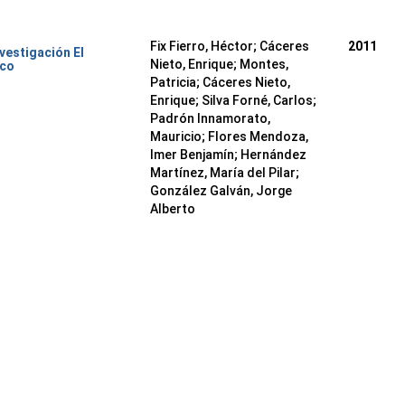
Fix Fierro, Héctor
;
Cáceres
2011
nvestigación El
Nieto, Enrique
;
Montes,
ico
Patricia
;
Cáceres Nieto,
Enrique
;
Silva Forné, Carlos
;
Padrón Innamorato,
Mauricio
;
Flores Mendoza,
Imer Benjamín
;
Hernández
Martínez, María del Pilar
;
González Galván, Jorge
Alberto