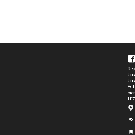
Rep
Uni
Uni
Est
sie
LEG