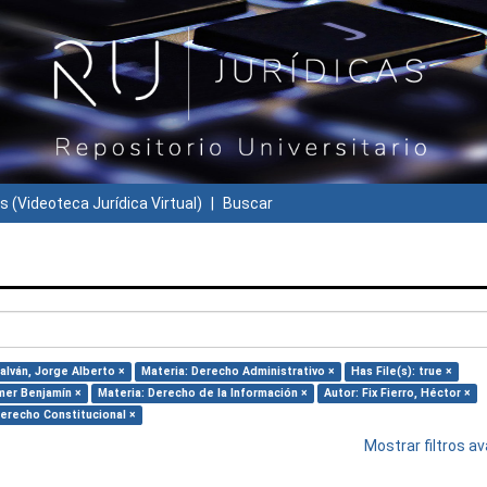
s (Videoteca Jurídica Virtual)
Buscar
alván, Jorge Alberto ×
Materia: Derecho Administrativo ×
Has File(s): true ×
mer Benjamín ×
Materia: Derecho de la Información ×
Autor: Fix Fierro, Héctor ×
Derecho Constitucional ×
Mostrar filtros 