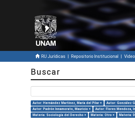
RU Jurídicas
Repositorio Institucional
Video
Buscar
Autor: Hernández Martínez, María del Pilar ×
Autor: González G
Autor: Padrón Innamorato, Mauricio ×
Autor: Flores Mendoza, I
Materia: Sociología del Derecho ×
Materia: Otro ×
Materia: 