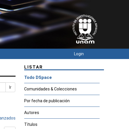
Login
LISTAR
Todo DSpace
Ir
Comunidades & Colecciones
Por fecha de publicación
Autores
avanzados
Títulos