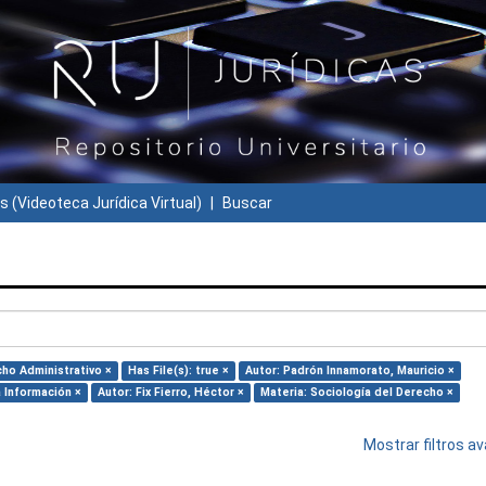
s (Videoteca Jurídica Virtual)
Buscar
cho Administrativo ×
Has File(s): true ×
Autor: Padrón Innamorato, Mauricio ×
 Información ×
Autor: Fix Fierro, Héctor ×
Materia: Sociología del Derecho ×
Mostrar filtros 