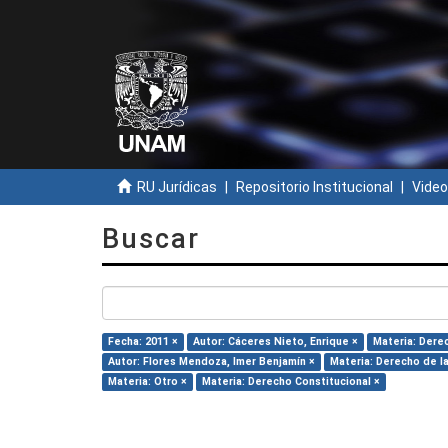
RU Jurídicas
Repositorio Institucional
Video
Buscar
Fecha: 2011 ×
Autor: Cáceres Nieto, Enrique ×
Materia: Dere
Autor: Flores Mendoza, Imer Benjamín ×
Materia: Derecho de la
Materia: Otro ×
Materia: Derecho Constitucional ×