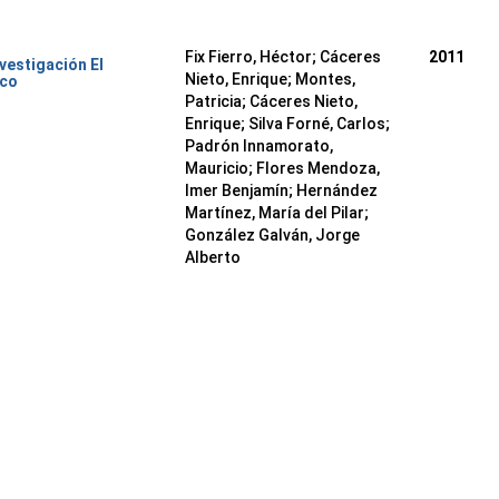
Fix Fierro, Héctor
;
Cáceres
2011
nvestigación El
Nieto, Enrique
;
Montes,
ico
Patricia
;
Cáceres Nieto,
Enrique
;
Silva Forné, Carlos
;
Padrón Innamorato,
Mauricio
;
Flores Mendoza,
Imer Benjamín
;
Hernández
Martínez, María del Pilar
;
González Galván, Jorge
Alberto