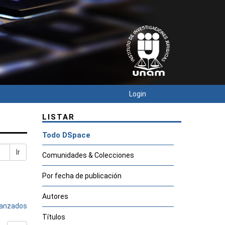
Login
LISTAR
Todo DSpace
Ir
Comunidades & Colecciones
Por fecha de publicación
Autores
avanzados
Títulos