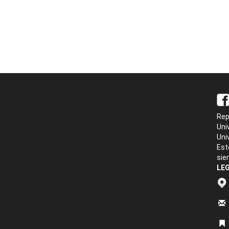
Rep
Uni
Uni
Est
sie
LEG