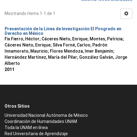
Mostrando ítems 1-1 de 1
Presentación de la Línea de Investigación El Posgrado en
Derecho en México
Fix Fierro, Héctor
;
Cáceres Nieto, Enrique
;
Montes, Patricia
;
Cáceres Nieto, Enrique
;
Silva Forné, Carlos
;
Padrón
Innamorato, Mauricio
;
Flores Mendoza, Imer Benjamín
;
Hernández Martínez, María del Pilar
;
González Galván, Jorge
Alberto
2011
Otros Sitios
Universidad Nacional Autónoma de México
Coordinación de Humanidades UNAM
Toda la UNAM en línea
Red Universitaria de Aprendizaje