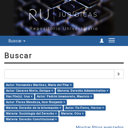
Buscar
Cambiar
navegac
Buscar
Ir
Autor: Hernández Martínez, María del Pilar ×
Autor: Cáceres Nieto, Enrique ×
Materia: Derecho Administrativo ×
Has File(s): true ×
Autor: Padrón Innamorato, Mauricio ×
Autor: Flores Mendoza, Imer Benjamín ×
Materia: Derecho de la Información ×
Autor: Fix Fierro, Héctor ×
Materia: Sociología del Derecho ×
Materia: Otro ×
Materia: Derecho Constitucional ×
Mostrar filtros avanzados