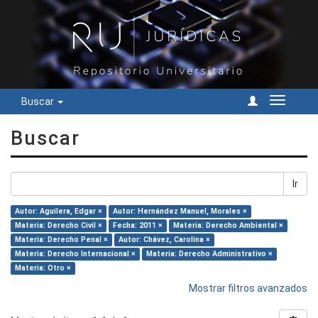
Buscar
Cambiar
navegac
Buscar
Ir
Autor: Aguilera, Edgar ×
Autor: Hernández Manuel, Morales ×
Materia: Derecho Civil ×
Fecha: 2011 ×
Materia: Derecho Ambiental ×
Materia: Derecho Penal ×
Autor: Chávez, Carolina ×
Materia: Derecho Internacional ×
Materia: Derecho Administrativo ×
Materia: Otro ×
Mostrar filtros avanzados