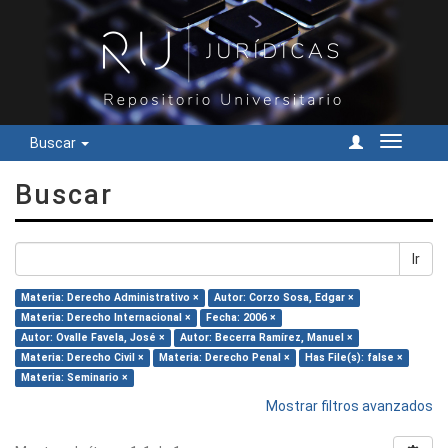
Buscar
Cambiar
navegac
Buscar
Ir
Materia: Derecho Administrativo ×
Autor: Corzo Sosa, Edgar ×
Materia: Derecho Internacional ×
Fecha: 2006 ×
Autor: Ovalle Favela, José ×
Autor: Becerra Ramírez, Manuel ×
Materia: Derecho Civil ×
Materia: Derecho Penal ×
Has File(s): false ×
Materia: Seminario ×
Mostrar filtros avanzados