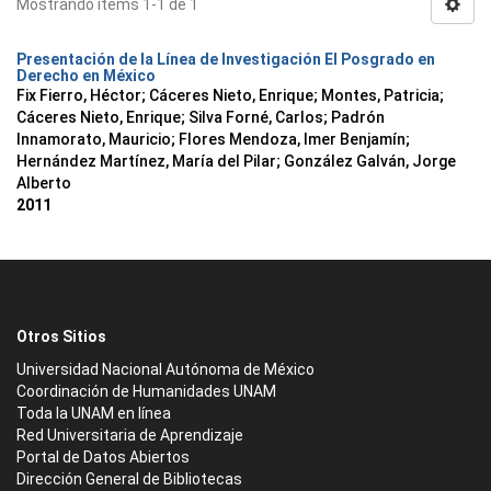
Mostrando ítems 1-1 de 1
Presentación de la Línea de Investigación El Posgrado en
Derecho en México
Fix Fierro, Héctor
;
Cáceres Nieto, Enrique
;
Montes, Patricia
;
Cáceres Nieto, Enrique
;
Silva Forné, Carlos
;
Padrón
Innamorato, Mauricio
;
Flores Mendoza, Imer Benjamín
;
Hernández Martínez, María del Pilar
;
González Galván, Jorge
Alberto
2011
Otros Sitios
Universidad Nacional Autónoma de México
Coordinación de Humanidades UNAM
Toda la UNAM en línea
Red Universitaria de Aprendizaje
Portal de Datos Abiertos
Dirección General de Bibliotecas