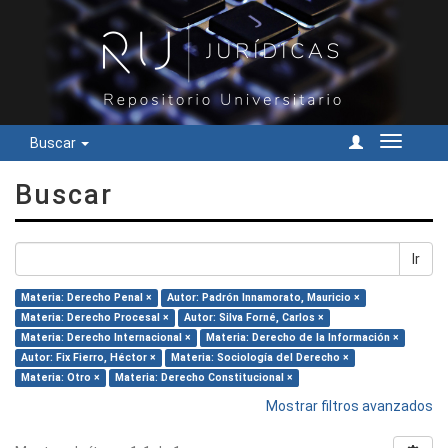
Buscar
Cambiar
navegac
Buscar
Ir
Materia: Derecho Penal ×
Autor: Padrón Innamorato, Mauricio ×
Materia: Derecho Procesal ×
Autor: Silva Forné, Carlos ×
Materia: Derecho Internacional ×
Materia: Derecho de la Información ×
Autor: Fix Fierro, Héctor ×
Materia: Sociología del Derecho ×
Materia: Otro ×
Materia: Derecho Constitucional ×
Mostrar filtros avanzados