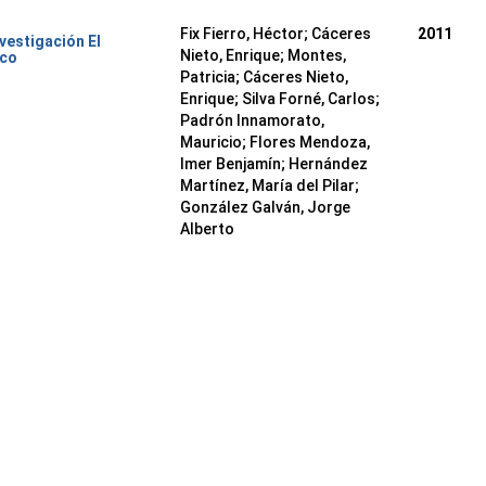
Fix Fierro, Héctor
;
Cáceres
2011
nvestigación El
Nieto, Enrique
;
Montes,
ico
Patricia
;
Cáceres Nieto,
Enrique
;
Silva Forné, Carlos
;
Padrón Innamorato,
Mauricio
;
Flores Mendoza,
Imer Benjamín
;
Hernández
Martínez, María del Pilar
;
González Galván, Jorge
Alberto