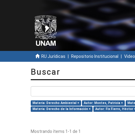
RU Jurídicas
Repositorio Institucional
Video
Buscar
Materia: Derecho Ambiental ×
Autor: Montes, Patricia ×
Mate
Materia: Derecho de la Información ×
Autor: Fix Fierro, Héctor 
Mostrando ítems 1-1 de 1