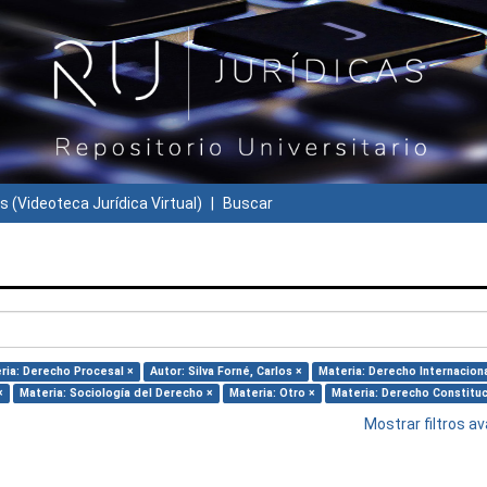
s (Videoteca Jurídica Virtual)
Buscar
ria: Derecho Procesal ×
Autor: Silva Forné, Carlos ×
Materia: Derecho Internaciona
×
Materia: Sociología del Derecho ×
Materia: Otro ×
Materia: Derecho Constituc
Mostrar filtros 