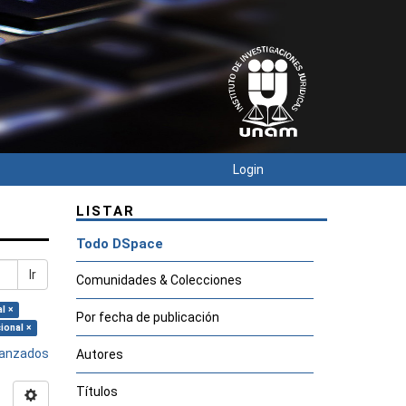
Login
LISTAR
Todo DSpace
Ir
Comunidades & Colecciones
l ×
Por fecha de publicación
ional ×
avanzados
Autores
Títulos