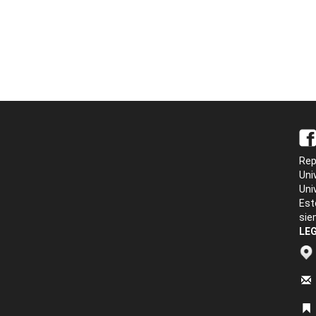
Rep
Uni
Uni
Est
sie
LEG