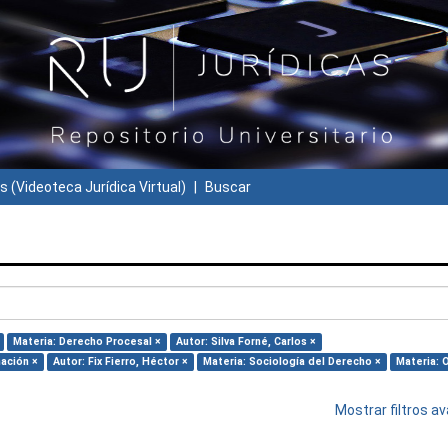
s (Videoteca Jurídica Virtual)
Buscar
Materia: Derecho Procesal ×
Autor: Silva Forné, Carlos ×
mación ×
Autor: Fix Fierro, Héctor ×
Materia: Sociología del Derecho ×
Materia: 
Mostrar filtros 