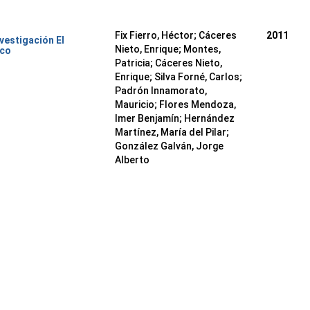
Fix Fierro, Héctor
;
Cáceres
2011
nvestigación El
Nieto, Enrique
;
Montes,
ico
Patricia
;
Cáceres Nieto,
Enrique
;
Silva Forné, Carlos
;
Padrón Innamorato,
Mauricio
;
Flores Mendoza,
Imer Benjamín
;
Hernández
Martínez, María del Pilar
;
González Galván, Jorge
Alberto