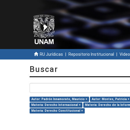
RU Jurídicas
Repositorio Institucional
Video
Buscar
Autor: Padrón Innamorato, Mauricio ×
Autor: Montes, Patricia ×
Materia: Derecho Internacional ×
Materia: Derecho de la Infor
Materia: Derecho Constitucional ×