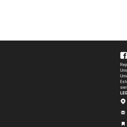
Rep
Uni
Uni
Est
sie
LEG