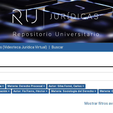
s (Videoteca Jurídica Virtual)
Buscar
a ×
Materia: Derecho Procesal ×
Autor: Silva Forné, Carlos ×
mación ×
Autor: Fix Fierro, Héctor ×
Materia: Sociología del Derecho ×
Materia: 
Mostrar filtros 