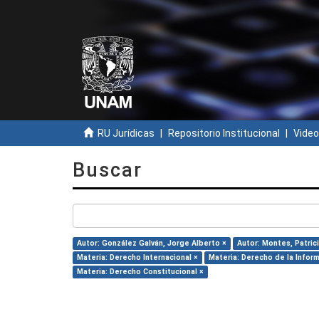
RU Jurídicas
Repositorio Institucional
Video
Buscar
Autor: González Galván, Jorge Alberto ×
Autor: Montes, Patrici
Materia: Derecho Internacional ×
Materia: Derecho de la Infor
Materia: Derecho Constitucional ×