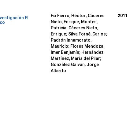
Fix Fierro, Héctor
;
Cáceres
2011
nvestigación El
Nieto, Enrique
;
Montes,
ico
Patricia
;
Cáceres Nieto,
Enrique
;
Silva Forné, Carlos
;
Padrón Innamorato,
Mauricio
;
Flores Mendoza,
Imer Benjamín
;
Hernández
Martínez, María del Pilar
;
González Galván, Jorge
Alberto