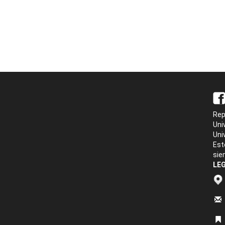
Rep
Uni
Uni
Est
sie
LEG