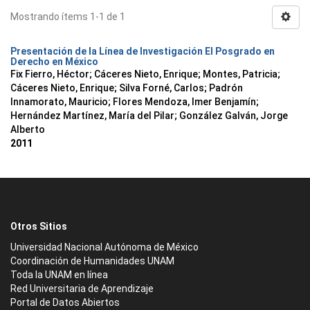
Mostrando ítems 1-1 de 1
Presentación de la Línea de Investigación El Posgrado en
Derecho en México
Fix Fierro, Héctor
;
Cáceres Nieto, Enrique
;
Montes, Patricia
;
Cáceres Nieto, Enrique
;
Silva Forné, Carlos
;
Padrón
Innamorato, Mauricio
;
Flores Mendoza, Imer Benjamín
;
Hernández Martínez, María del Pilar
;
González Galván, Jorge
Alberto
2011
Otros Sitios
Universidad Nacional Autónoma de México
Coordinación de Humanidades UNAM
Toda la UNAM en línea
Red Universitaria de Aprendizaje
Portal de Datos Abiertos