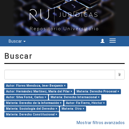
Buscar
Cambiar
navegac
Buscar
Ir
Autor: Flores Mendoza, Imer Benjamín ×
Autor: Hernández Martínez, María del Pilar ×
Materia: Derecho Procesal ×
Autor: Silva Forné, Carlos ×
Materia: Derecho Internacional ×
Materia: Derecho de la Información ×
Autor: Fix Fierro, Héctor ×
Materia: Sociología del Derecho ×
Materia: Otro ×
Materia: Derecho Constitucional ×
Mostrar filtros avanzados