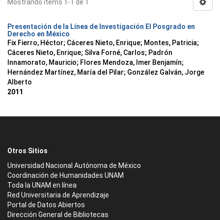
Mostrando ítems 1-1 de 1
Presentación de la Línea de Investigación El Posgrado en
Derecho en México
Fix Fierro, Héctor
;
Cáceres Nieto, Enrique
;
Montes, Patricia
;
Cáceres Nieto, Enrique
;
Silva Forné, Carlos
;
Padrón
Innamorato, Mauricio
;
Flores Mendoza, Imer Benjamín
;
Hernández Martínez, María del Pilar
;
González Galván, Jorge
Alberto
2011
Otros Sitios
Universidad Nacional Autónoma de México
Coordinación de Humanidades UNAM
Toda la UNAM en línea
Red Universitaria de Aprendizaje
Portal de Datos Abiertos
Dirección General de Bibliotecas