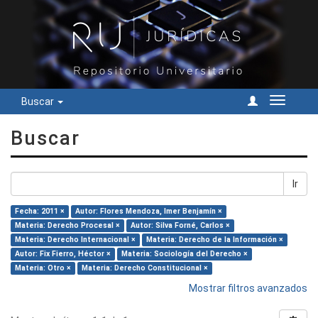
Buscar
Cambiar
navegac
Buscar
Ir
Fecha: 2011 ×
Autor: Flores Mendoza, Imer Benjamín ×
Materia: Derecho Procesal ×
Autor: Silva Forné, Carlos ×
Materia: Derecho Internacional ×
Materia: Derecho de la Información ×
Autor: Fix Fierro, Héctor ×
Materia: Sociología del Derecho ×
Materia: Otro ×
Materia: Derecho Constitucional ×
Mostrar filtros avanzados