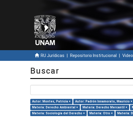
RU Jurídicas
Repositorio Institucional
Video
Buscar
Autor: Montes, Patricia ×
Autor: Padrón Innamorato, Mauricio ×
Materia: Derecho Ambiental ×
Materia: Derecho Mercantil ×
Materia: Sociología del Derecho ×
Materia: Otro ×
Materia: 