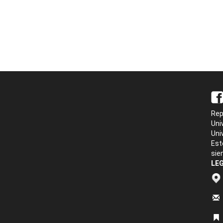
Rep
Uni
Uni
Est
sie
LEG