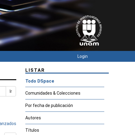
Login
LISTAR
Todo DSpace
Ir
Comunidades & Colecciones
Por fecha de publicación
Autores
avanzados
Títulos