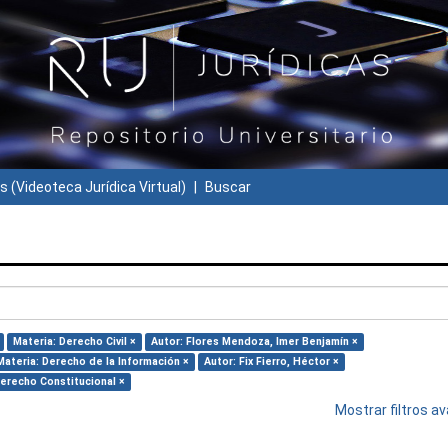
s (Videoteca Jurídica Virtual)
Buscar
Materia: Derecho Civil ×
Autor: Flores Mendoza, Imer Benjamín ×
Materia: Derecho de la Información ×
Autor: Fix Fierro, Héctor ×
Derecho Constitucional ×
Mostrar filtros 