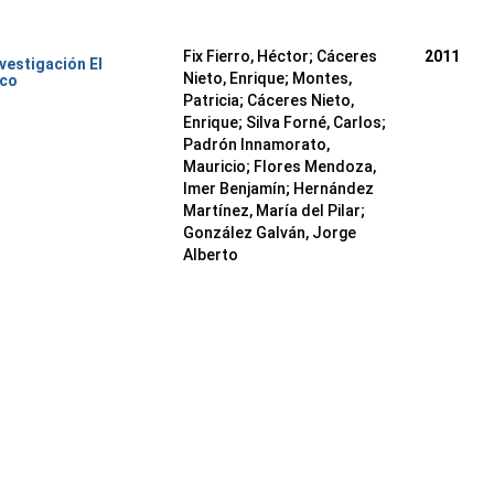
Fix Fierro, Héctor
;
Cáceres
2011
nvestigación El
Nieto, Enrique
;
Montes,
ico
Patricia
;
Cáceres Nieto,
Enrique
;
Silva Forné, Carlos
;
Padrón Innamorato,
Mauricio
;
Flores Mendoza,
Imer Benjamín
;
Hernández
Martínez, María del Pilar
;
González Galván, Jorge
Alberto