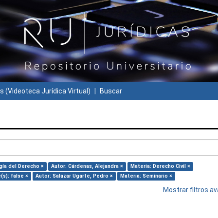
s (Videoteca Jurídica Virtual)
Buscar
gía del Derecho ×
Autor: Cárdenas, Alejandra ×
Materia: Derecho Civil ×
(s): false ×
Autor: Salazar Ugarte, Pedro ×
Materia: Seminario ×
Mostrar filtros 