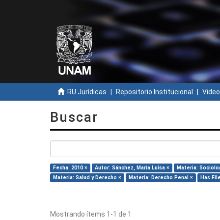
RU Jurídicas
Repositorio Institucional
Video
Buscar
Fecha: 2010 ×
Autor: Sánchez, María Luisa ×
Materia: Sociolo
Materia: Salud y Derecho ×
Materia: Derecho Penal ×
Has File
Mostrando ítems 1-1 de 1