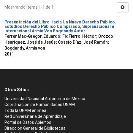
Mostrando ítems 1-1 de 1
Presentación del Libro Hacia Un Nuevo Derecho Público.
Estudios Derecho Público Comparado, Supranacional e
Internacional Armin Von Bogdandy Autor
Ferrer Mac-Gregor, Eduardo
;
Fix Fierro, Héctor
;
Orozco
Henríquez, José de Jesús
;
Cossío Díaz, José Ramón
;
Bogdandy, Armin von
2011
Otros Sitios
Universidad Nacional Autónoma de México
Coordinación de Humanidades UNAM
Toda la UNAM en línea
Red Universitaria de Aprendizaje
Portal de Datos Abiertos
Dirección General de Bibliotecas