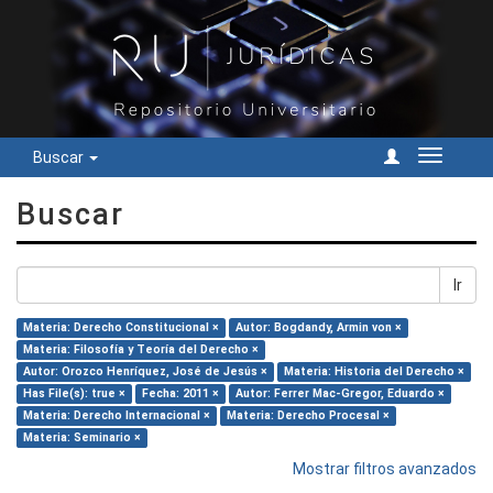
Buscar
Cambiar
navegac
Buscar
Ir
Materia: Derecho Constitucional ×
Autor: Bogdandy, Armin von ×
Materia: Filosofía y Teoría del Derecho ×
Autor: Orozco Henríquez, José de Jesús ×
Materia: Historia del Derecho ×
Has File(s): true ×
Fecha: 2011 ×
Autor: Ferrer Mac-Gregor, Eduardo ×
Materia: Derecho Internacional ×
Materia: Derecho Procesal ×
Materia: Seminario ×
Mostrar filtros avanzados