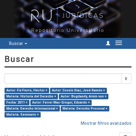
Buscar
Cambiar
navegac
Buscar
Ir
Autor: Fix Fierro, Héctor ×
Autor: Cossío Díaz, José Ramón ×
Materia: Historia del Derecho ×
Autor: Bogdandy, Armin von ×
Fecha: 2011 ×
Autor: Ferrer Mac-Gregor, Eduardo ×
Materia: Derecho Internacional ×
Materia: Derecho Procesal ×
Materia: Seminario ×
Mostrar filtros avanzados