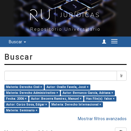
Buscar
Cambiar
navegac
Buscar
Ir
Materia: Derecho Civil ×
Autor: Ovalle Favela, José ×
Materia: Derecho Administrativo ×
Autor: Berrueco García, Adriana ×
Fecha: 2006 ×
Autor: Becerra Ramírez, Manuel ×
Has File(s): false ×
Autor: Corzo Sosa, Edgar ×
Materia: Derecho Internacional ×
Materia: Seminario ×
Mostrar filtros avanzados