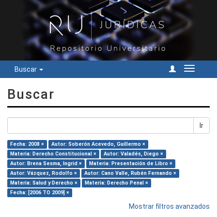
Buscar
Cambiar
navegac
Buscar
Ir
Fecha: 2008 ×
Autor: Soberón Acevedo, Guillermo ×
Materia: Derecho Constitucional ×
Autor: Valadés, Diego ×
Autor: Brena Sesma, Ingrid ×
Materia: Presentación de Libro ×
Autor: Vázquez, Rodolfo ×
Autor: Cano Valle, Rubén Fernando ×
Materia: Salud y Derecho ×
Materia: Derecho Penal ×
Fecha: [2006 TO 2009] ×
Mostrar filtros avanzados