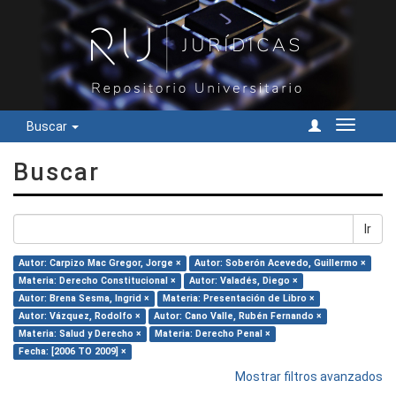
Buscar
Cambiar
navegac
Buscar
Ir
Autor: Carpizo Mac Gregor, Jorge ×
Autor: Soberón Acevedo, Guillermo ×
Materia: Derecho Constitucional ×
Autor: Valadés, Diego ×
Autor: Brena Sesma, Ingrid ×
Materia: Presentación de Libro ×
Autor: Vázquez, Rodolfo ×
Autor: Cano Valle, Rubén Fernando ×
Materia: Salud y Derecho ×
Materia: Derecho Penal ×
Fecha: [2006 TO 2009] ×
Mostrar filtros avanzados