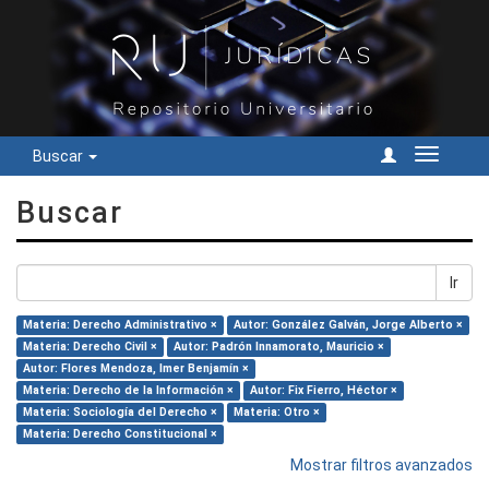
Buscar
Cambiar
navegac
Buscar
Ir
Materia: Derecho Administrativo ×
Autor: González Galván, Jorge Alberto ×
Materia: Derecho Civil ×
Autor: Padrón Innamorato, Mauricio ×
Autor: Flores Mendoza, Imer Benjamín ×
Materia: Derecho de la Información ×
Autor: Fix Fierro, Héctor ×
Materia: Sociología del Derecho ×
Materia: Otro ×
Materia: Derecho Constitucional ×
Mostrar filtros avanzados