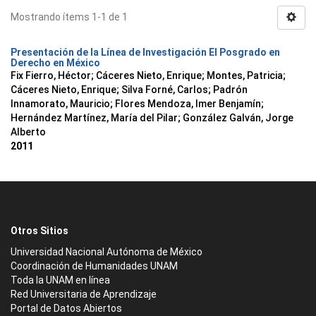
Mostrando ítems 1-1 de 1
Presentación de la Línea de Investigación El Posgrado en
Derecho en México
Fix Fierro, Héctor
;
Cáceres Nieto, Enrique
;
Montes, Patricia
;
Cáceres Nieto, Enrique
;
Silva Forné, Carlos
;
Padrón
Innamorato, Mauricio
;
Flores Mendoza, Imer Benjamín
;
Hernández Martínez, María del Pilar
;
González Galván, Jorge
Alberto
2011
Otros Sitios
Universidad Nacional Autónoma de México
Coordinación de Humanidades UNAM
Toda la UNAM en línea
Red Universitaria de Aprendizaje
Portal de Datos Abiertos