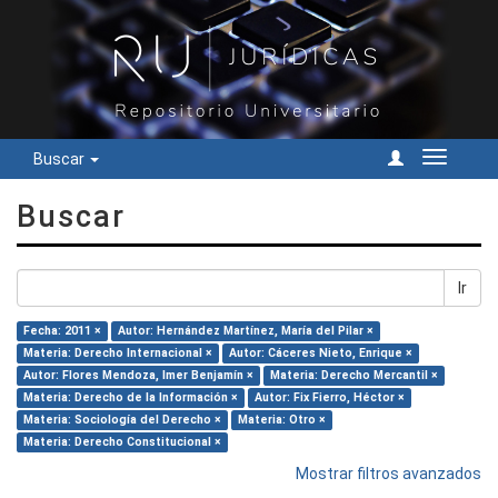
Buscar
Cambiar
navegac
Buscar
Ir
Fecha: 2011 ×
Autor: Hernández Martínez, María del Pilar ×
Materia: Derecho Internacional ×
Autor: Cáceres Nieto, Enrique ×
Autor: Flores Mendoza, Imer Benjamín ×
Materia: Derecho Mercantil ×
Materia: Derecho de la Información ×
Autor: Fix Fierro, Héctor ×
Materia: Sociología del Derecho ×
Materia: Otro ×
Materia: Derecho Constitucional ×
Mostrar filtros avanzados