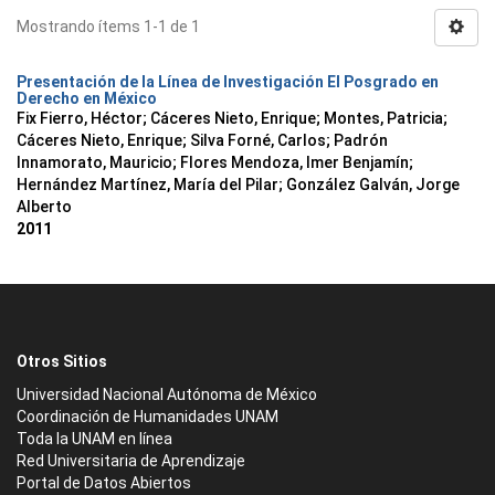
Mostrando ítems 1-1 de 1
Presentación de la Línea de Investigación El Posgrado en
Derecho en México
Fix Fierro, Héctor
;
Cáceres Nieto, Enrique
;
Montes, Patricia
;
Cáceres Nieto, Enrique
;
Silva Forné, Carlos
;
Padrón
Innamorato, Mauricio
;
Flores Mendoza, Imer Benjamín
;
Hernández Martínez, María del Pilar
;
González Galván, Jorge
Alberto
2011
Otros Sitios
Universidad Nacional Autónoma de México
Coordinación de Humanidades UNAM
Toda la UNAM en línea
Red Universitaria de Aprendizaje
Portal de Datos Abiertos