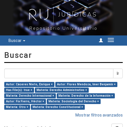
Buscar
Cambiar
navegac
Buscar
Ir
Autor: Cáceres Nieto, Enrique ×
Autor: Flores Mendoza, Imer Benjamín ×
Has File(s): true ×
Materia: Derecho Administrativo ×
Materia: Derecho Internacional ×
Materia: Derecho de la Información ×
Autor: Fix Fierro, Héctor ×
Materia: Sociología del Derecho ×
Materia: Otro ×
Materia: Derecho Constitucional ×
Mostrar filtros avanzados