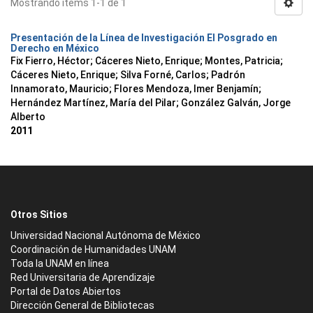
Mostrando ítems 1-1 de 1
Presentación de la Línea de Investigación El Posgrado en
Derecho en México
Fix Fierro, Héctor
;
Cáceres Nieto, Enrique
;
Montes, Patricia
;
Cáceres Nieto, Enrique
;
Silva Forné, Carlos
;
Padrón
Innamorato, Mauricio
;
Flores Mendoza, Imer Benjamín
;
Hernández Martínez, María del Pilar
;
González Galván, Jorge
Alberto
2011
Otros Sitios
Universidad Nacional Autónoma de México
Coordinación de Humanidades UNAM
Toda la UNAM en línea
Red Universitaria de Aprendizaje
Portal de Datos Abiertos
Dirección General de Bibliotecas