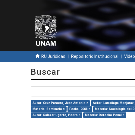
RU Jurídicas
Repositorio Institucional
Video
Buscar
Autor: Cruz Parcero, Juan Antonio ×
Autor: Larrañaga Monjaraz,
Materia: Seminario ×
Fecha: 2008 ×
Materia: Sociología del 
Autor: Salazar Ugarte, Pedro ×
Materia: Derecho Penal ×