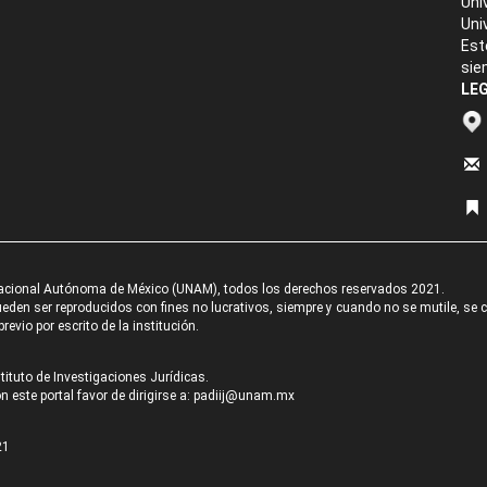
Uni
Uni
Est
sie
LEG
acional Autónoma de México (UNAM), todos los derechos reservados 2021.
den ser reproducidos con fines no lucrativos, siempre y cuando no se mutile, se cit
revio por escrito de la institución.
tituto de Investigaciones Jurídicas.
 este portal favor de dirigirse a:
padiij@unam.mx
21