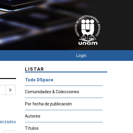
Login
LISTAR
Todo DSpace
Ir
Comunidades & Colecciones
Por fecha de publicación
Autores
avanzados
Títulos