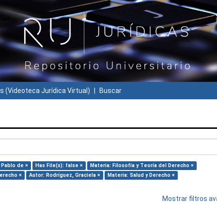
s (Videoteca Jurídica Virtual)
Buscar
 Pablo de ×
Has File(s): false ×
Materia: Filosofía y Teoría del Derecho ×
Derecho ×
Autor: Rodríguez, Graciela ×
Materia: Salud y Derecho ×
Mostrar filtros 