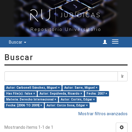
Buscar
Cambiar
navegac
Buscar
Ir
Autor: Carbonell Sánchez, Miguel ×
Autor: Sarre, Miguel ×
Has File(s): false ×
Autor: Sepúlveda, Ricardo ×
Fecha: 2007 ×
Materia: Derecho Internacional ×
Autor: Cortés, Edgar ×
Fecha: [2006 TO 2009] ×
Autor: Corzo Sosa, Edgar ×
Mostrar filtros avanzados
Mostrando ítems 1-1 de 1