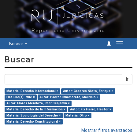
Buscar
Cambiar
navegac
Buscar
Ir
Materia: Derecho Internacional ×
Autor: Cáceres Nieto, Enrique ×
Has File(s): true ×
Autor: Padrón Innamorato, Mauricio ×
Autor: Flores Mendoza, Imer Benjamín ×
Materia: Derecho de la Información ×
Autor: Fix Fierro, Héctor ×
Materia: Sociología del Derecho ×
Materia: Otro ×
Materia: Derecho Constitucional ×
Mostrar filtros avanzados