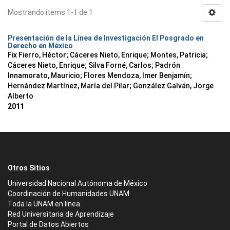
Mostrando ítems 1-1 de 1
Presentación de la Línea de Investigación El Posgrado en
Derecho en México
Fix Fierro, Héctor
;
Cáceres Nieto, Enrique
;
Montes, Patricia
;
Cáceres Nieto, Enrique
;
Silva Forné, Carlos
;
Padrón
Innamorato, Mauricio
;
Flores Mendoza, Imer Benjamín
;
Hernández Martínez, María del Pilar
;
González Galván, Jorge
Alberto
2011
Otros Sitios
Universidad Nacional Autónoma de México
Coordinación de Humanidades UNAM
Toda la UNAM en línea
Red Universitaria de Aprendizaje
Portal de Datos Abiertos