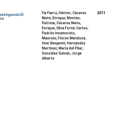
Fix Fierro, Héctor
;
Cáceres
2011
nvestigación El
Nieto, Enrique
;
Montes,
ico
Patricia
;
Cáceres Nieto,
Enrique
;
Silva Forné, Carlos
;
Padrón Innamorato,
Mauricio
;
Flores Mendoza,
Imer Benjamín
;
Hernández
Martínez, María del Pilar
;
González Galván, Jorge
Alberto