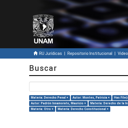
RU Jurídicas
Repositorio Institucional
Video
Buscar
Materia: Derecho Penal ×
Autor: Montes, Patricia ×
Has File(s
Autor: Padrón Innamorato, Mauricio ×
Materia: Derecho de la I
Materia: Otro ×
Materia: Derecho Constitucional ×