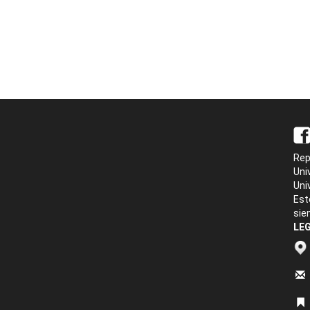
Rep
Uni
Uni
Est
sie
LEG