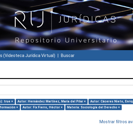
s (Videoteca Jurídica Virtual)
Buscar
): true ×
Autor: Hernández Martínez, María del Pilar ×
Autor: Cáceres Nieto, Enriq
nformación ×
Autor: Fix Fierro, Héctor ×
Materia: Sociología del Derecho ×
Mostrar filtros 