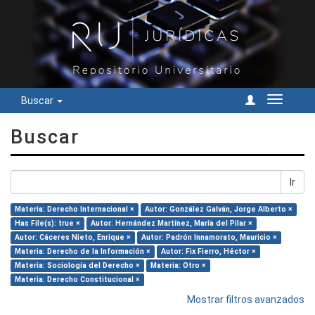
Buscar
Cambiar
navegac
Buscar
Ir
Materia: Derecho Internacional ×
Autor: González Galván, Jorge Alberto ×
Has File(s): true ×
Autor: Hernández Martínez, María del Pilar ×
Autor: Cáceres Nieto, Enrique ×
Autor: Padrón Innamorato, Mauricio ×
Materia: Derecho de la Información ×
Autor: Fix Fierro, Héctor ×
Materia: Sociología del Derecho ×
Materia: Otro ×
Materia: Derecho Constitucional ×
Mostrar filtros avanzados