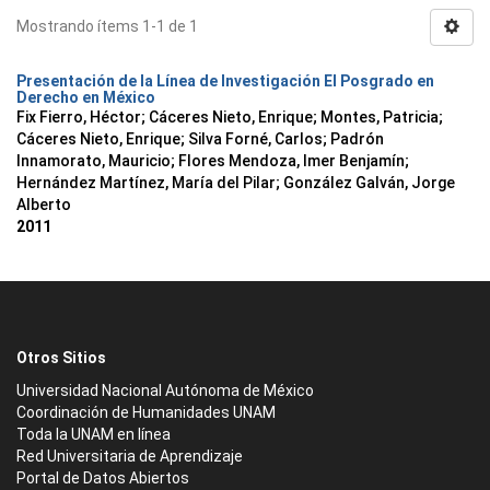
Mostrando ítems 1-1 de 1
Presentación de la Línea de Investigación El Posgrado en
Derecho en México
Fix Fierro, Héctor
;
Cáceres Nieto, Enrique
;
Montes, Patricia
;
Cáceres Nieto, Enrique
;
Silva Forné, Carlos
;
Padrón
Innamorato, Mauricio
;
Flores Mendoza, Imer Benjamín
;
Hernández Martínez, María del Pilar
;
González Galván, Jorge
Alberto
2011
Otros Sitios
Universidad Nacional Autónoma de México
Coordinación de Humanidades UNAM
Toda la UNAM en línea
Red Universitaria de Aprendizaje
Portal de Datos Abiertos