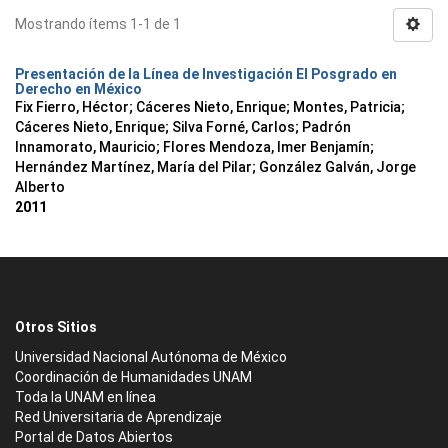
Mostrando ítems 1-1 de 1
Presentación de la Línea de Investigación El Posgrado en
Derecho en México
Fix Fierro, Héctor
;
Cáceres Nieto, Enrique
;
Montes, Patricia
;
Cáceres Nieto, Enrique
;
Silva Forné, Carlos
;
Padrón
Innamorato, Mauricio
;
Flores Mendoza, Imer Benjamín
;
Hernández Martínez, María del Pilar
;
González Galván, Jorge
Alberto
2011
Otros Sitios
Universidad Nacional Autónoma de México
Coordinación de Humanidades UNAM
Toda la UNAM en línea
Red Universitaria de Aprendizaje
Portal de Datos Abiertos