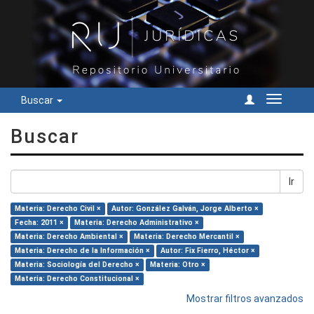
Buscar
Cambiar
navegac
Buscar
Ir
Materia: Derecho Civil ×
Autor: González Galván, Jorge Alberto ×
Fecha: 2011 ×
Materia: Derecho Administrativo ×
Materia: Derecho Ambiental ×
Materia: Derecho Mercantil ×
Materia: Derecho de la Información ×
Autor: Fix Fierro, Héctor ×
Materia: Sociología del Derecho ×
Materia: Otro ×
Materia: Derecho Constitucional ×
Mostrar filtros avanzados