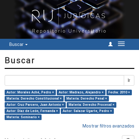
Buscar
Cambiar
navegac
Buscar
Ir
Autor: Morales Aché, Pedro ×
Autor: Madrazo, Alejandro ×
Fecha: 2010 ×
Materia: Derecho Constitucional ×
Materia: Derecho Penal ×
Autor: Cruz Parcero, Juan Antonio ×
Materia: Derecho Procesal ×
Autor: Díaz de León, Fernanda ×
Autor: Salazar Ugarte, Pedro ×
Materia: Seminario ×
Mostrar filtros avanzados