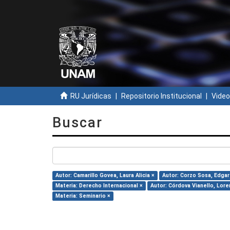
RU Jurídicas
Repositorio Institucional
Video
Buscar
Autor: Camarillo Govea, Laura Alicia ×
Autor: Corzo Sosa, Edgar
Materia: Derecho Internacional ×
Autor: Córdova Vianello, Lore
Materia: Seminario ×