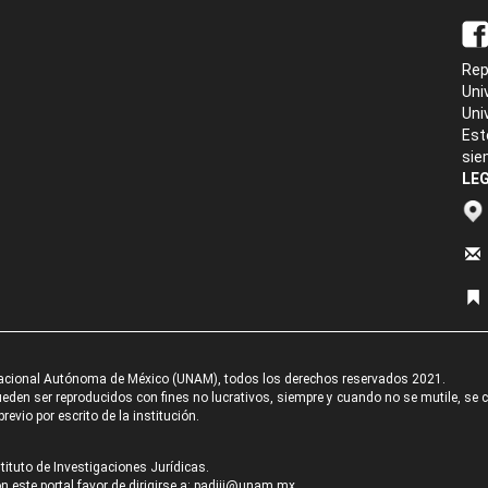
Rep
Uni
Uni
Est
sie
LEG
acional Autónoma de México (UNAM), todos los derechos reservados 2021.
den ser reproducidos con fines no lucrativos, siempre y cuando no se mutile, se cit
revio por escrito de la institución.
tituto de Investigaciones Jurídicas.
 este portal favor de dirigirse a:
padiij@unam.mx