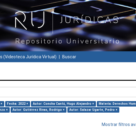
s (Videoteca Jurídica Virtual)
Buscar
 ×
Fecha: 2022 ×
Autor: Concha Cantú, Hugo Alejandro ×
Materia: Derechos Hum
nzo ×
Autor: Gutiérrez Rivas, Rodrigo ×
Autor: Salazar Ugarte, Pedro ×
Mostrar filtros 