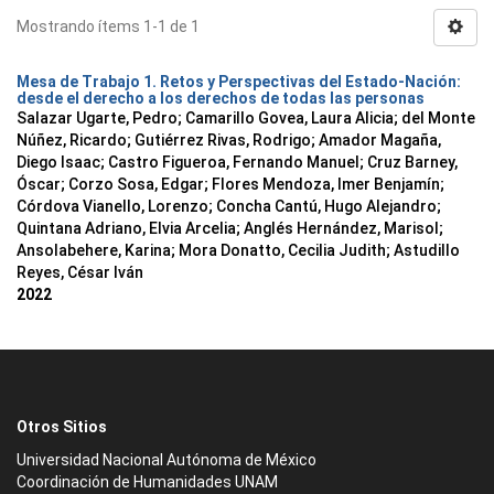
Mostrando ítems 1-1 de 1
Mesa de Trabajo 1. Retos y Perspectivas del Estado-Nación:
desde el derecho a los derechos de todas las personas
Salazar Ugarte, Pedro
;
Camarillo Govea, Laura Alicia
;
del Monte
Núñez, Ricardo
;
Gutiérrez Rivas, Rodrigo
;
Amador Magaña,
Diego Isaac
;
Castro Figueroa, Fernando Manuel
;
Cruz Barney,
Óscar
;
Corzo Sosa, Edgar
;
Flores Mendoza, Imer Benjamín
;
Córdova Vianello, Lorenzo
;
Concha Cantú, Hugo Alejandro
;
Quintana Adriano, Elvia Arcelia
;
Anglés Hernández, Marisol
;
Ansolabehere, Karina
;
Mora Donatto, Cecilia Judith
;
Astudillo
Reyes, César Iván
2022
Otros Sitios
Universidad Nacional Autónoma de México
Coordinación de Humanidades UNAM