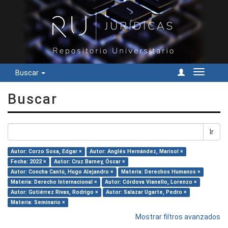
Buscar
Cambiar
navegac
Buscar
Ir
Autor: Corzo Sosa, Edgar ×
Autor: Anglés Hernández, Marisol ×
Fecha: 2022 ×
Autor: Cruz Barney, Óscar ×
Autor: Concha Cantú, Hugo Alejandro ×
Materia: Derechos Humanos ×
Materia: Derecho Internacional ×
Autor: Córdova Vianello, Lorenzo ×
Autor: Gutiérrez Rivas, Rodrigo ×
Autor: Salazar Ugarte, Pedro ×
Materia: Seminario ×
Mostrar filtros avanzados