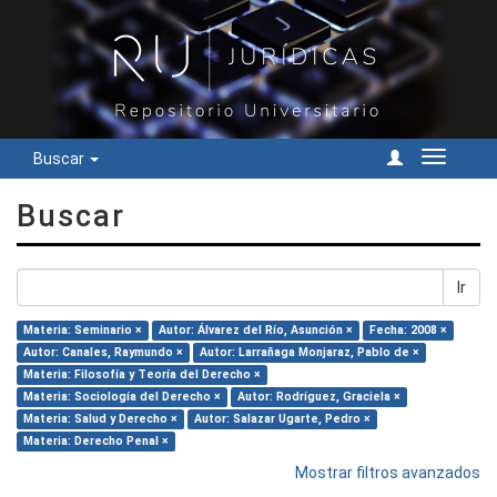
Buscar
Cambiar
navegac
Buscar
Ir
Materia: Seminario ×
Autor: Álvarez del Río, Asunción ×
Fecha: 2008 ×
Autor: Canales, Raymundo ×
Autor: Larrañaga Monjaraz, Pablo de ×
Materia: Filosofía y Teoría del Derecho ×
Materia: Sociología del Derecho ×
Autor: Rodríguez, Graciela ×
Materia: Salud y Derecho ×
Autor: Salazar Ugarte, Pedro ×
Materia: Derecho Penal ×
Mostrar filtros avanzados