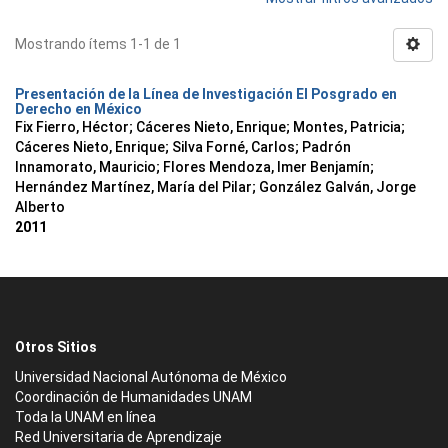
Mostrando ítems 1-1 de 1
Presentación de la Línea de Investigación El Posgrado en
Derecho en México
Fix Fierro, Héctor
;
Cáceres Nieto, Enrique
;
Montes, Patricia
;
Cáceres Nieto, Enrique
;
Silva Forné, Carlos
;
Padrón
Innamorato, Mauricio
;
Flores Mendoza, Imer Benjamín
;
Hernández Martínez, María del Pilar
;
González Galván, Jorge
Alberto
2011
Otros Sitios
Universidad Nacional Autónoma de México
Coordinación de Humanidades UNAM
Toda la UNAM en línea
Red Universitaria de Aprendizaje