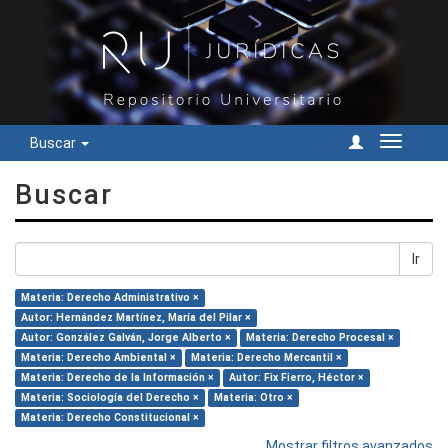
Buscar
Cambiar
navegac
Buscar
Ir
Materia: Derecho Administrativo ×
Autor: Hernández Martínez, María del Pilar ×
Autor: González Galván, Jorge Alberto ×
Materia: Derecho Procesal ×
Materia: Derecho Ambiental ×
Materia: Derecho Mercantil ×
Materia: Derecho de la Información ×
Autor: Fix Fierro, Héctor ×
Materia: Sociología del Derecho ×
Materia: Otro ×
Materia: Derecho Constitucional ×
Mostrar filtros avanzados