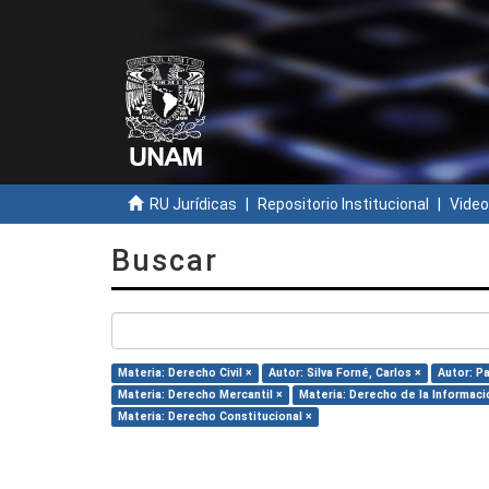
RU Jurídicas
Repositorio Institucional
Video
Buscar
Materia: Derecho Civil ×
Autor: Silva Forné, Carlos ×
Autor: P
Materia: Derecho Mercantil ×
Materia: Derecho de la Informaci
Materia: Derecho Constitucional ×