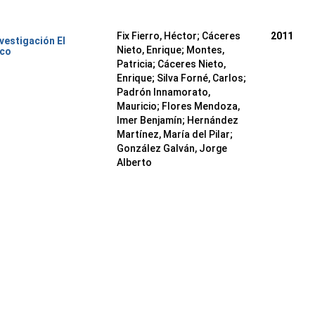
Fix Fierro, Héctor
;
Cáceres
2011
nvestigación El
Nieto, Enrique
;
Montes,
ico
Patricia
;
Cáceres Nieto,
Enrique
;
Silva Forné, Carlos
;
Padrón Innamorato,
Mauricio
;
Flores Mendoza,
Imer Benjamín
;
Hernández
Martínez, María del Pilar
;
González Galván, Jorge
Alberto