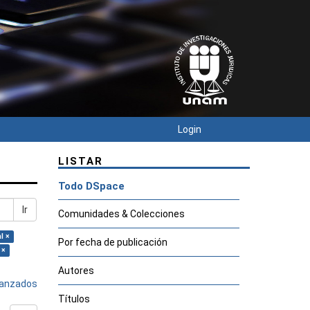
Login
LISTAR
Todo DSpace
Ir
Comunidades & Colecciones
l ×
Por fecha de publicación
 ×
Autores
avanzados
Títulos