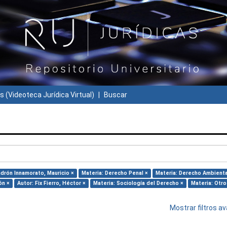
s (Videoteca Jurídica Virtual)
Buscar
adrón Innamorato, Mauricio ×
Materia: Derecho Penal ×
Materia: Derecho Ambienta
ón ×
Autor: Fix Fierro, Héctor ×
Materia: Sociología del Derecho ×
Materia: Otro
Mostrar filtros 