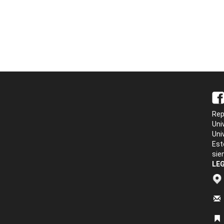
Rep
Uni
Uni
Est
sie
LEG