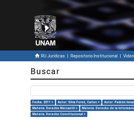
RU Jurídicas
Repositorio Institucional
Video
Buscar
Fecha: 2011 ×
Autor: Silva Forné, Carlos ×
Autor: Padrón Inna
Materia: Derecho Mercantil ×
Materia: Derecho de la Informaci
Materia: Derecho Constitucional ×