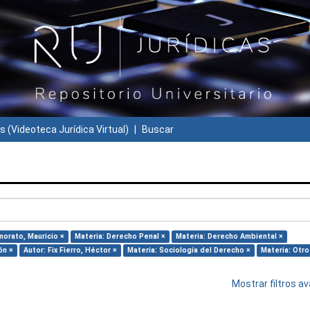
s (Videoteca Jurídica Virtual)
Buscar
morato, Mauricio ×
Materia: Derecho Penal ×
Materia: Derecho Ambiental ×
ón ×
Autor: Fix Fierro, Héctor ×
Materia: Sociología del Derecho ×
Materia: Otro
Mostrar filtros 