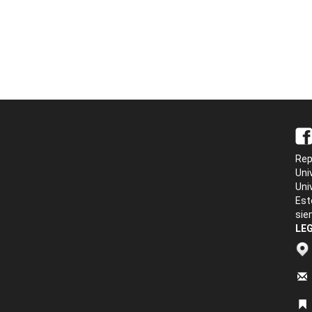
Rep
Uni
Uni
Est
sie
LEG