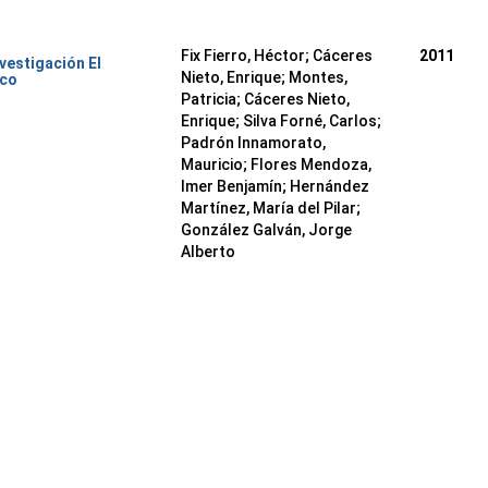
Fix Fierro, Héctor
;
Cáceres
2011
nvestigación El
Nieto, Enrique
;
Montes,
ico
Patricia
;
Cáceres Nieto,
Enrique
;
Silva Forné, Carlos
;
Padrón Innamorato,
Mauricio
;
Flores Mendoza,
Imer Benjamín
;
Hernández
Martínez, María del Pilar
;
González Galván, Jorge
Alberto