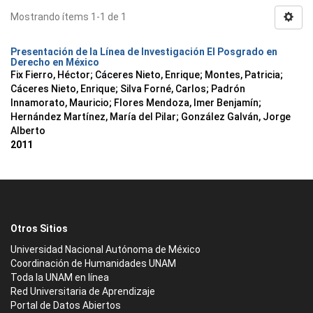
Mostrando ítems 1-1 de 1
Presentación de la Línea de Investigación El Posgrado en
Derecho en México
Fix Fierro, Héctor
;
Cáceres Nieto, Enrique
;
Montes, Patricia
;
Cáceres Nieto, Enrique
;
Silva Forné, Carlos
;
Padrón
Innamorato, Mauricio
;
Flores Mendoza, Imer Benjamín
;
Hernández Martínez, María del Pilar
;
González Galván, Jorge
Alberto
2011
Otros Sitios
Universidad Nacional Autónoma de México
Coordinación de Humanidades UNAM
Toda la UNAM en línea
Red Universitaria de Aprendizaje
Portal de Datos Abiertos