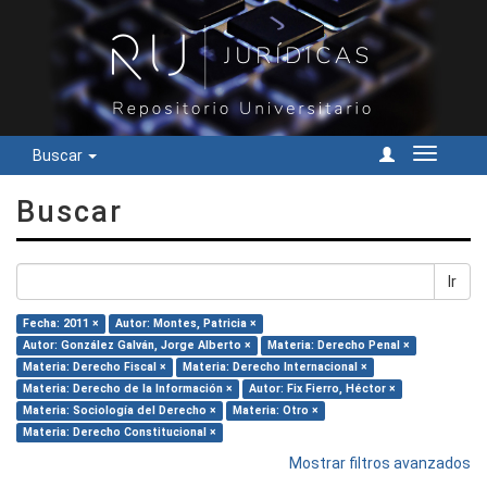
Buscar
Cambiar
navegac
Buscar
Ir
Fecha: 2011 ×
Autor: Montes, Patricia ×
Autor: González Galván, Jorge Alberto ×
Materia: Derecho Penal ×
Materia: Derecho Fiscal ×
Materia: Derecho Internacional ×
Materia: Derecho de la Información ×
Autor: Fix Fierro, Héctor ×
Materia: Sociología del Derecho ×
Materia: Otro ×
Materia: Derecho Constitucional ×
Mostrar filtros avanzados