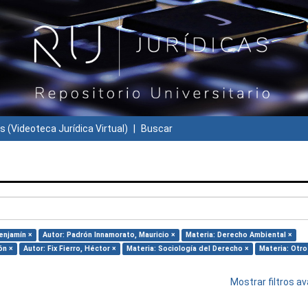
s (Videoteca Jurídica Virtual)
Buscar
enjamín ×
Autor: Padrón Innamorato, Mauricio ×
Materia: Derecho Ambiental ×
ón ×
Autor: Fix Fierro, Héctor ×
Materia: Sociología del Derecho ×
Materia: Otro
Mostrar filtros 