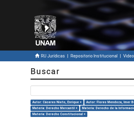
RU Jurídicas
Repositorio Institucional
Video
Buscar
Autor: Cáceres Nieto, Enrique ×
Autor: Flores Mendoza, Imer B
Materia: Derecho Mercantil ×
Materia: Derecho de la Informaci
Materia: Derecho Constitucional ×