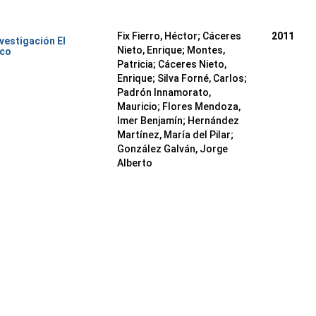
Fix Fierro, Héctor
;
Cáceres
2011
nvestigación El
Nieto, Enrique
;
Montes,
ico
Patricia
;
Cáceres Nieto,
Enrique
;
Silva Forné, Carlos
;
Padrón Innamorato,
Mauricio
;
Flores Mendoza,
Imer Benjamín
;
Hernández
Martínez, María del Pilar
;
González Galván, Jorge
Alberto