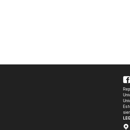
Rep
Uni
Uni
Est
sie
LEG