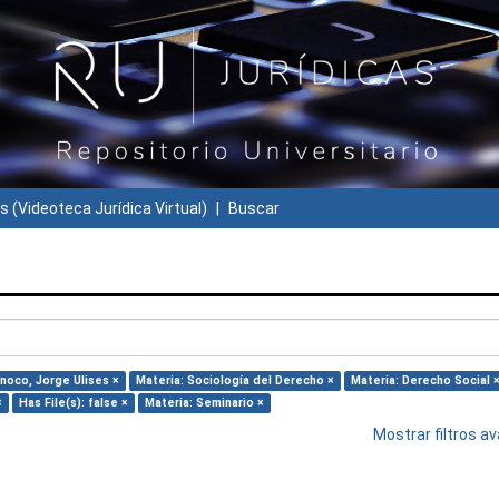
s (Videoteca Jurídica Virtual)
Buscar
noco, Jorge Ulises ×
Materia: Sociología del Derecho ×
Materia: Derecho Social 
×
Has File(s): false ×
Materia: Seminario ×
Mostrar filtros 