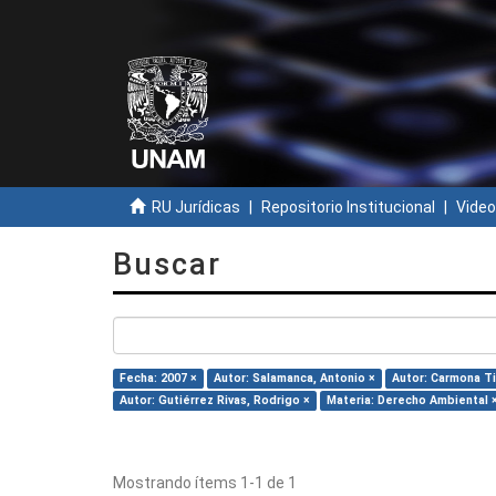
RU Jurídicas
Repositorio Institucional
Video
Buscar
Fecha: 2007 ×
Autor: Salamanca, Antonio ×
Autor: Carmona Ti
Autor: Gutiérrez Rivas, Rodrigo ×
Materia: Derecho Ambiental 
Mostrando ítems 1-1 de 1