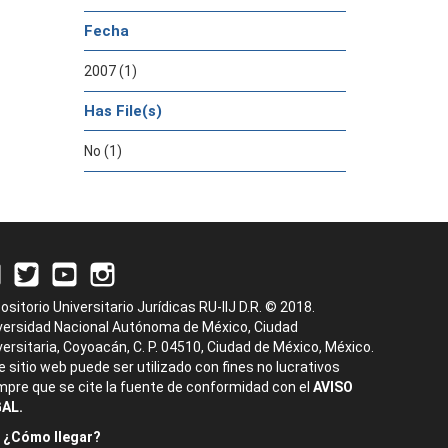
Fecha
2007 (1)
Has File(s)
No (1)
ositorio Universitario Jurídicas RU-IIJ D.R. © 2018.
versidad Nacional Autónoma de México, Ciudad
versitaria, Coyoacán, C. P. 04510, Ciudad de México, México.
e sitio web puede ser utilizado con fines no lucrativos
mpre que se cite la fuente de conformidad con el
AVISO
AL.
¿Cómo llegar?