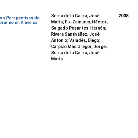
Serna de la Garza, José
2008
 y Perspectivas del
María
;
Fix-Zamudio, Héctor
;
oráneo en América
Salgado Pesantes, Hernán
;
Rivera Santiváñez, José
Antonio
;
Valadés, Diego
;
Carpizo Mac Gregor, Jorge
;
Serna de la Garza, José
María