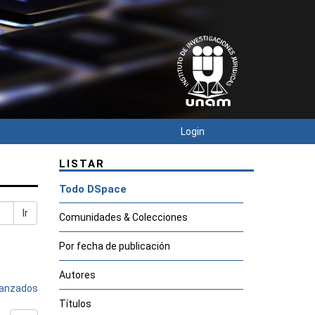
Login
LISTAR
Todo DSpace
Ir
Comunidades & Colecciones
Por fecha de publicación
Autores
avanzados
Títulos