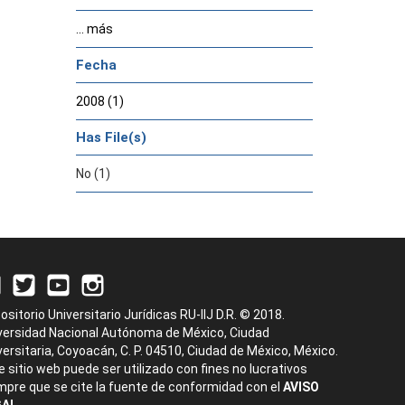
... más
Fecha
2008 (1)
Has File(s)
No (1)
ositorio Universitario Jurídicas RU-IIJ D.R. © 2018.
versidad Nacional Autónoma de México, Ciudad
versitaria, Coyoacán, C. P. 04510, Ciudad de México, México.
e sitio web puede ser utilizado con fines no lucrativos
mpre que se cite la fuente de conformidad con el
AVISO