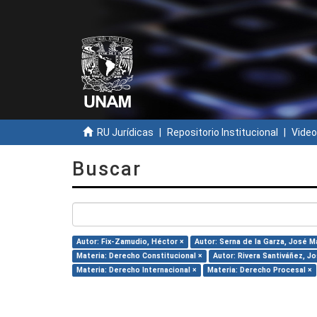
RU Jurídicas
Repositorio Institucional
Video
Buscar
Autor: Fix-Zamudio, Héctor ×
Autor: Serna de la Garza, José Ma
Materia: Derecho Constitucional ×
Autor: Rivera Santiváñez, J
Materia: Derecho Internacional ×
Materia: Derecho Procesal ×