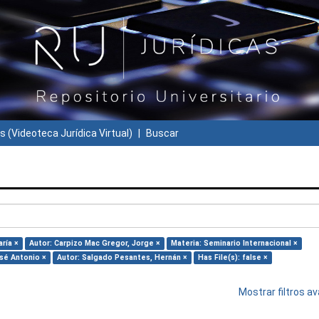
s (Videoteca Jurídica Virtual)
Buscar
ría ×
Autor: Carpizo Mac Gregor, Jorge ×
Materia: Seminario Internacional ×
osé Antonio ×
Autor: Salgado Pesantes, Hernán ×
Has File(s): false ×
Mostrar filtros 