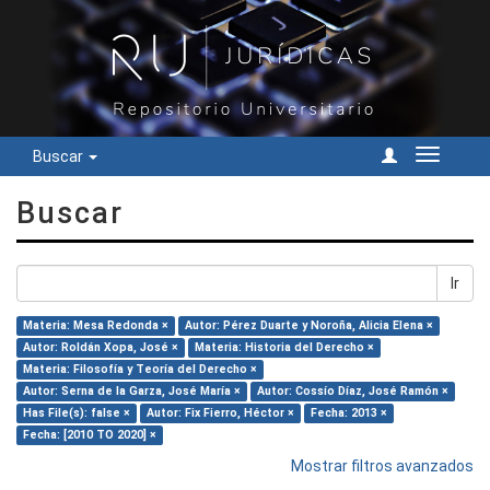
Buscar
Cambiar
navegac
Buscar
Ir
Materia: Mesa Redonda ×
Autor: Pérez Duarte y Noroña, Alicia Elena ×
Autor: Roldán Xopa, José ×
Materia: Historia del Derecho ×
Materia: Filosofía y Teoría del Derecho ×
Autor: Serna de la Garza, José María ×
Autor: Cossío Díaz, José Ramón ×
Has File(s): false ×
Autor: Fix Fierro, Héctor ×
Fecha: 2013 ×
Fecha: [2010 TO 2020] ×
Mostrar filtros avanzados