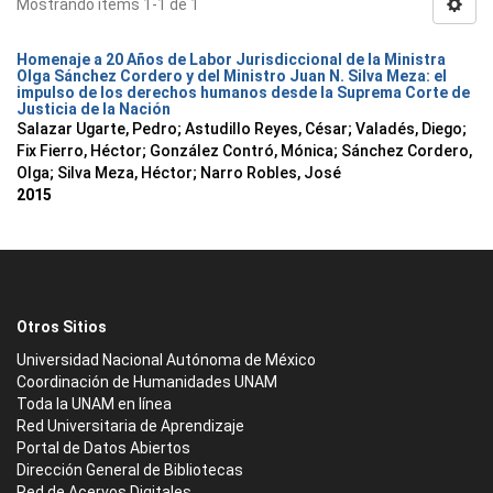
Mostrando ítems 1-1 de 1
Homenaje a 20 Años de Labor Jurisdiccional de la Ministra
Olga Sánchez Cordero y del Ministro Juan N. Silva Meza: el
impulso de los derechos humanos desde la Suprema Corte de
Justicia de la Nación
Salazar Ugarte, Pedro
;
Astudillo Reyes, César
;
Valadés, Diego
;
Fix Fierro, Héctor
;
González Contró, Mónica
;
Sánchez Cordero,
Olga
;
Silva Meza, Héctor
;
Narro Robles, José
2015
Otros Sitios
Universidad Nacional Autónoma de México
Coordinación de Humanidades UNAM
Toda la UNAM en línea
Red Universitaria de Aprendizaje
Portal de Datos Abiertos
Dirección General de Bibliotecas
Red de Acervos Digitales