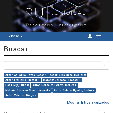
Buscar
Cambiar
navegac
Buscar
Ir
Autor: Astudillo Reyes, César ×
Autor: Silva Meza, Héctor ×
Autor: Fix Fierro, Héctor ×
Materia: Derecho Procesal ×
Has File(s): true ×
Autor: González Contró, Mónica ×
Materia: Derecho Constitucional ×
Autor: Salazar Ugarte, Pedro ×
Autor: Valadés, Diego ×
Mostrar filtros avanzados