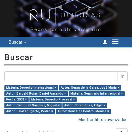
Buscar
Cambiar
navegac
Buscar
Ir
Materia: Derecho Internacional ×
Autor: Serna de la Garza, José María ×
Autor: Barceló Rojas, Daniel Armando ×
Materia: Seminario Internacional ×
Fecha: 2008 ×
Materia: Derecho Procesal ×
Autor: Carbonell Sánchez, Miguel ×
Autor: Corzo Sosa, Edgar ×
Autor: Salazar Ugarte, Pedro ×
Autor: González Contró, Mónica ×
Mostrar filtros avanzados