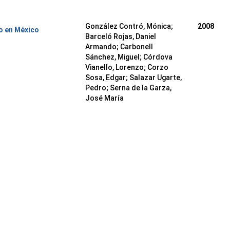
González Contró, Mónica
;
2008
o en México
Barceló Rojas, Daniel
Armando
;
Carbonell
Sánchez, Miguel
;
Córdova
Vianello, Lorenzo
;
Corzo
Sosa, Edgar
;
Salazar Ugarte,
Pedro
;
Serna de la Garza,
José María