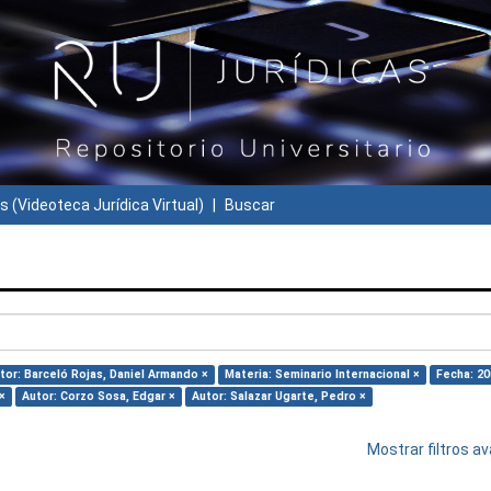
s (Videoteca Jurídica Virtual)
Buscar
tor: Barceló Rojas, Daniel Armando ×
Materia: Seminario Internacional ×
Fecha: 20
×
Autor: Corzo Sosa, Edgar ×
Autor: Salazar Ugarte, Pedro ×
Mostrar filtros 