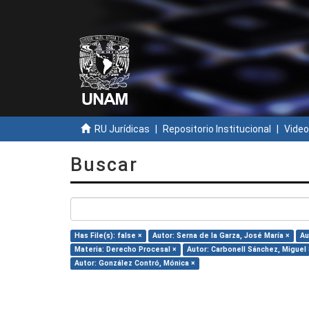
RU Jurídicas
Repositorio Institucional
Video
Buscar
Has File(s): false ×
Autor: Serna de la Garza, José María ×
Au
Materia: Derecho Procesal ×
Autor: Carbonell Sánchez, Miguel 
Autor: González Contró, Mónica ×