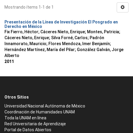
Mostrando ítems 1-1 de 1
Presentación de la Línea de Investigación El Posgrado en
Derecho en México
Fix Fierro, Héctor
;
Cáceres Nieto, Enrique
;
Montes, Patricia
;
Cáceres Nieto, Enrique
;
Silva Forné, Carlos
;
Padrón
Innamorato, Mauricio
;
Flores Mendoza, Imer Benjamín
;
Hernández Martínez, María del Pilar
;
González Galván, Jorge
Alberto
2011
Otros Sitios
Universidad Nacional Autónoma de México
Coordinación de Humanidades UNAM
Toda la UNAM en línea
Red Universitaria de Aprendizaje
Portal de Datos Abiertos