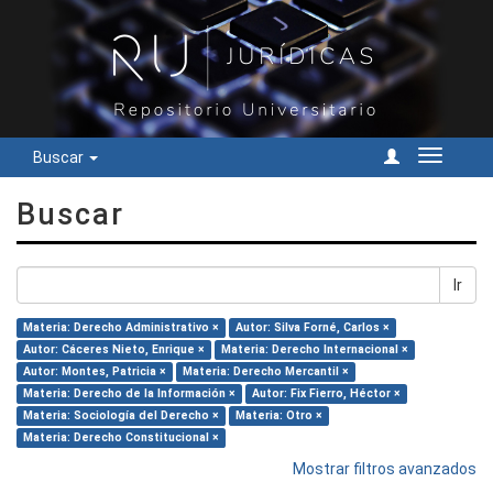
Buscar
Cambiar
navegac
Buscar
Ir
Materia: Derecho Administrativo ×
Autor: Silva Forné, Carlos ×
Autor: Cáceres Nieto, Enrique ×
Materia: Derecho Internacional ×
Autor: Montes, Patricia ×
Materia: Derecho Mercantil ×
Materia: Derecho de la Información ×
Autor: Fix Fierro, Héctor ×
Materia: Sociología del Derecho ×
Materia: Otro ×
Materia: Derecho Constitucional ×
Mostrar filtros avanzados