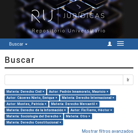
Buscar
Cambiar
navegac
Buscar
Ir
Materia: Derecho Civil ×
Autor: Padrón Innamorato, Mauricio ×
Autor: Cáceres Nieto, Enrique ×
Materia: Derecho Internacional ×
Autor: Montes, Patricia ×
Materia: Derecho Mercantil ×
Materia: Derecho de la Información ×
Autor: Fix Fierro, Héctor ×
Materia: Sociología del Derecho ×
Materia: Otro ×
Materia: Derecho Constitucional ×
Mostrar filtros avanzados