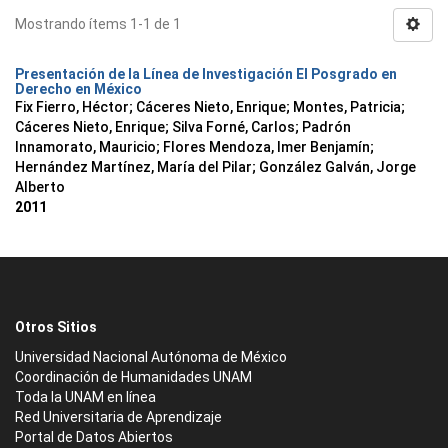
Mostrando ítems 1-1 de 1
Presentación de la Línea de Investigación El Posgrado en
Derecho en México
Fix Fierro, Héctor
;
Cáceres Nieto, Enrique
;
Montes, Patricia
;
Cáceres Nieto, Enrique
;
Silva Forné, Carlos
;
Padrón
Innamorato, Mauricio
;
Flores Mendoza, Imer Benjamín
;
Hernández Martínez, María del Pilar
;
González Galván, Jorge
Alberto
2011
Otros Sitios
Universidad Nacional Autónoma de México
Coordinación de Humanidades UNAM
Toda la UNAM en línea
Red Universitaria de Aprendizaje
Portal de Datos Abiertos